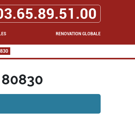
03.65.89.51.00
LES
RENOVATION GLOBALE
0830
 80830