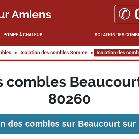
✆ 
ur Amiens
POMPE À CHALEUR
ISOLATION DES COMB
mbles
>
Isolation des combles Somme
>
Isolation des comb
s combles Beaucourt
80260
ion des combles sur
Beaucourt sur 