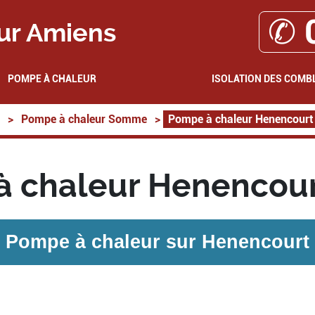
✆ 
ur Amiens
POMPE À CHALEUR
ISOLATION DES COMB
>
Pompe à chaleur Somme
>
Pompe à chaleur Henencourt
 chaleur Henencou
Pompe à chaleur sur
Henencourt