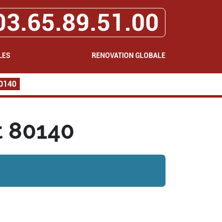
03.65.89.51.00
LES
RENOVATION GLOBALE
80140
t 80140