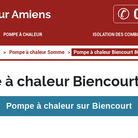
✆ 
ur Amiens
POMPE À CHALEUR
ISOLATION DES COMB
>
Pompe à chaleur Somme
>
Pompe à chaleur Biencourt 
à chaleur Biencour
Pompe à chaleur sur
Biencourt