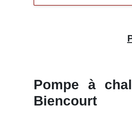
P
Pompe à chale
Biencourt