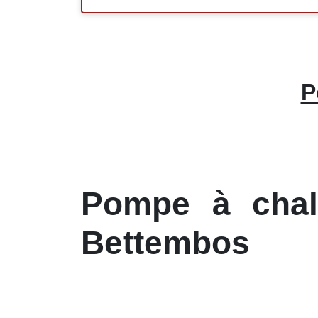
P
Pompe à chale
Bettembos