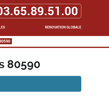
03.65.89.51.00
LES
RENOVATION GLOBALE
 80590
s 80590