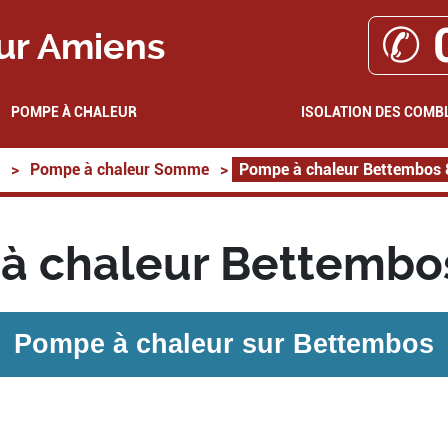
✆ 
ur Amiens
POMPE À CHALEUR
ISOLATION DES COMB
>
Pompe à chaleur Somme
>
Pompe à chaleur Bettembos
à chaleur Bettembo
Pompe à chaleur sur
Bettembos