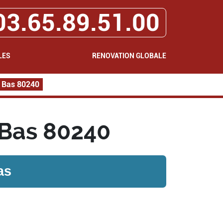
03.65.89.51.00
LES
RENOVATION GLOBALE
e Bas 80240
 Bas 80240
as