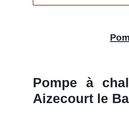
Pomp
Pompe à chale
Aizecourt le B