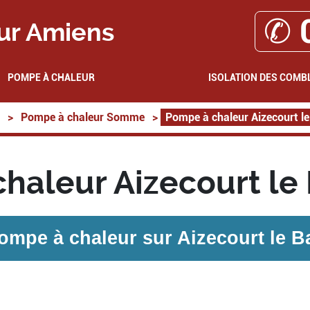
✆ 
ur Amiens
POMPE À CHALEUR
ISOLATION DES COMB
>
Pompe à chaleur Somme
>
Pompe à chaleur Aizecourt l
haleur Aizecourt le
ompe à chaleur sur
Aizecourt le B