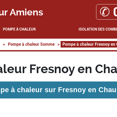
✆ 
ur Amiens
POMPE À CHALEUR
ISOLATION DES COMB
>
Pompe à chaleur Somme
>
Pompe à chaleur Fresnoy en
leur Fresnoy en Ch
pe à chaleur sur
Fresnoy en Chau