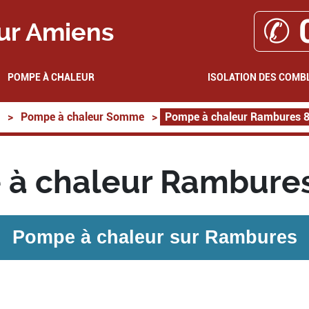
✆ 
ur Amiens
POMPE À CHALEUR
ISOLATION DES COMB
>
Pompe à chaleur Somme
>
Pompe à chaleur Rambures 
à chaleur Rambure
Pompe à chaleur sur
Rambures