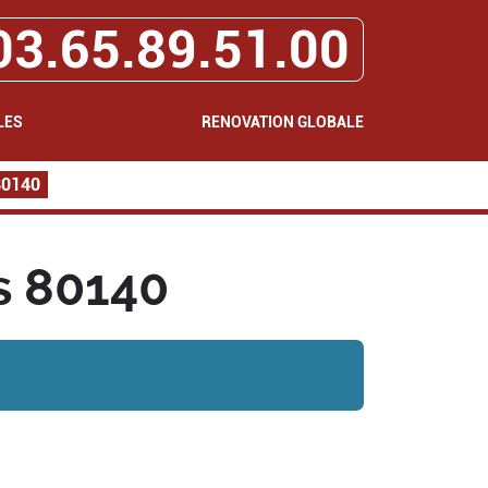
03.65.89.51.00
LES
RENOVATION GLOBALE
80140
s 80140