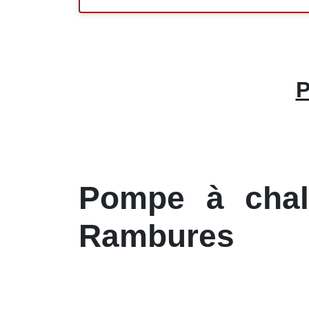
P
Pompe à chale
Rambures