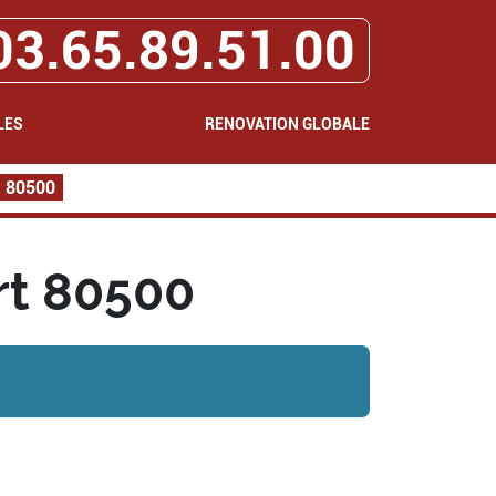
03.65.89.51.00
LES
RENOVATION GLOBALE
t 80500
rt 80500