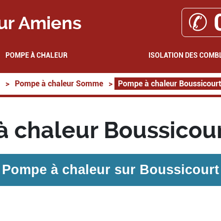
✆ 
ur Amiens
POMPE À CHALEUR
ISOLATION DES COMB
>
Pompe à chaleur Somme
>
Pompe à chaleur Boussicour
 chaleur Boussicou
Pompe à chaleur sur
Boussicourt