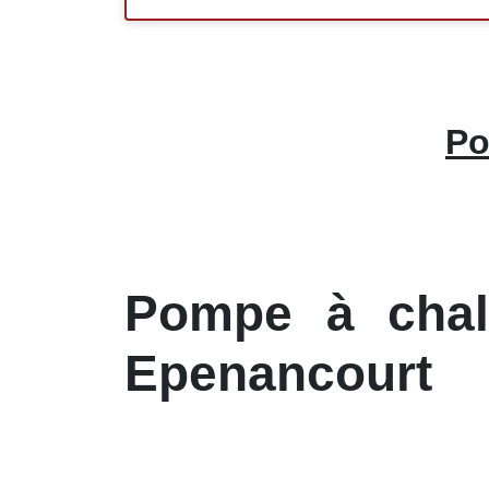
Po
Pompe à chale
Epenancourt