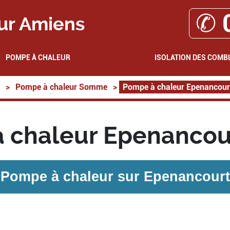
✆ 
ur Amiens
POMPE À CHALEUR
ISOLATION DES COMB
>
Pompe à chaleur Somme
>
Pompe à chaleur Epenancour
 chaleur Epenancou
Pompe à chaleur sur
Epenancourt