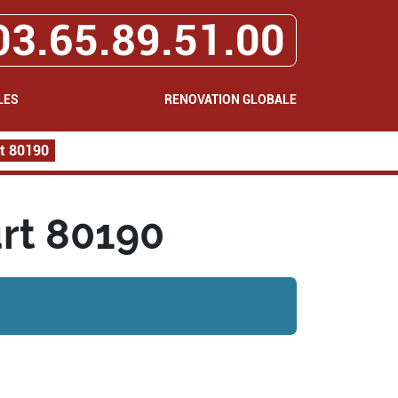
03.65.89.51.00
LES
RENOVATION GLOBALE
t 80190
rt 80190