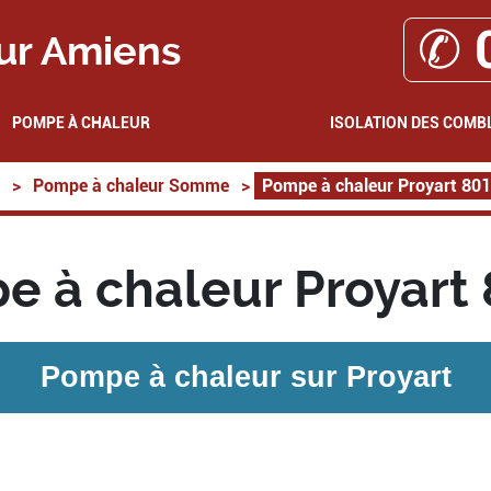
✆ 
ur Amiens
POMPE À CHALEUR
ISOLATION DES COMB
>
Pompe à chaleur Somme
>
Pompe à chaleur Proyart 80
 à chaleur Proyart
Pompe à chaleur sur
Proyart