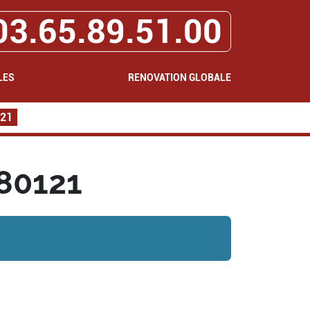
03.65.89.51.00
LES
RENOVATION GLOBALE
121
 80121