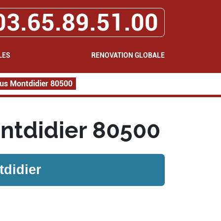
03.65.89.51.00
LES
RENOVATION GLOBALE
us Montdidier 80500
ntdidier 80500
didier