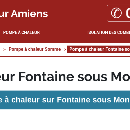
✆ 
ur Amiens
POMPE À CHALEUR
ISOLATION DES COMB
>
Pompe à chaleur Somme
>
Pompe à chaleur Fontaine so
ur Fontaine sous Mo
 à chaleur sur
Fontaine sous Mont