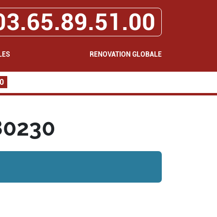
03.65.89.51.00
LES
RENOVATION GLOBALE
0
80230