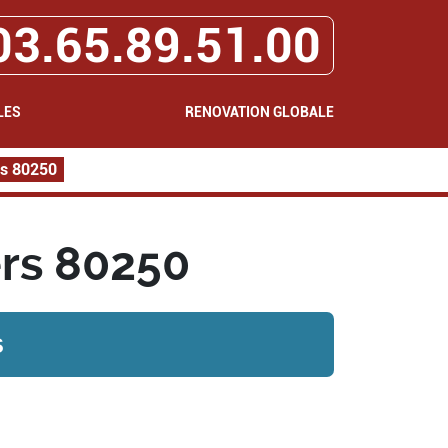
03.65.89.51.00
LES
RENOVATION GLOBALE
rs 80250
ers 80250
s