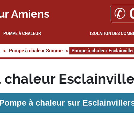
✆ 
ur Amiens
POMPE À CHALEUR
ISOLATION DES COMB
>
Pompe à chaleur Somme
>
Pompe à chaleur Esclainville
chaleur Esclainvill
Pompe à chaleur sur
Esclainviller