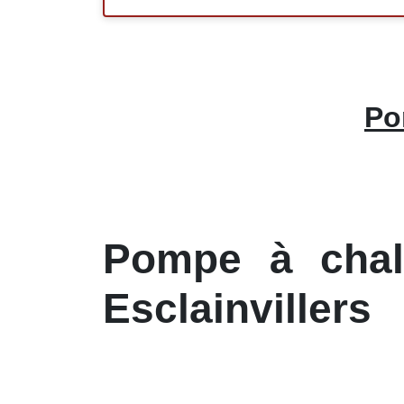
Po
Pompe à chale
Esclainvillers