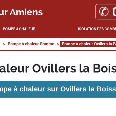
✆ 
ur Amiens
POMPE À CHALEUR
ISOLATION DES COMB
>
Pompe à chaleur Somme
>
Pompe à chaleur Ovillers la 
leur Ovillers la Boi
pe à chaleur sur
Ovillers la Boiss