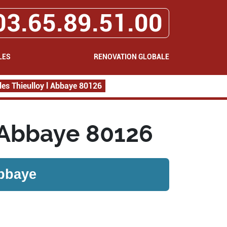
03.65.89.51.00
LES
RENOVATION GLOBALE
les Thieulloy l Abbaye 80126
l Abbaye 80126
Abbaye