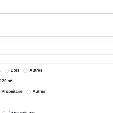
z
Bois
Autres
120 m²
Propiétaire
Autres
Je ne sais pas