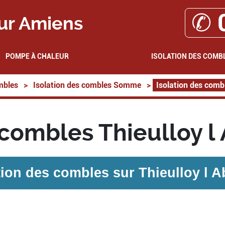
✆ 
ur Amiens
POMPE À CHALEUR
ISOLATION DES COMB
mbles
>
Isolation des combles Somme
>
Isolation des comb
 combles Thieulloy 
tion des combles sur
Thieulloy l 