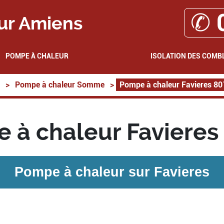
✆ 
ur Amiens
POMPE À CHALEUR
ISOLATION DES COMB
>
Pompe à chaleur Somme
>
Pompe à chaleur Favieres 8
 à chaleur Favieres
Pompe à chaleur sur
Favieres