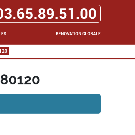
03.65.89.51.00
LES
RENOVATION GLOBALE
0120
 80120