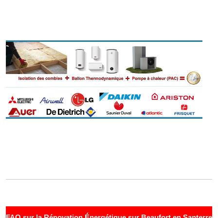
FAQ sur la Rénovation Énergétique sur Beaufort en Santerre